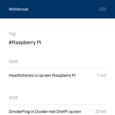
Webfanaat
Tag
#Raspberry Pi
2026
Healthchecks.io op een Raspberry Pi
7 mrt
2025
SmokePing in Docker met DietPi op een
22 feb