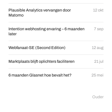
Plausible Analytics vervangen door
12 okt
Matomo
Intention webhosting ervaring – 6 maanden
7 sep
later
Webfanaat-SE (Second Edition)
12 aug
Marktplaats blijft oplichters faciliteren
21 jul
6 maanden Glasnet hoe bevalt het?
25 mei
Ouder