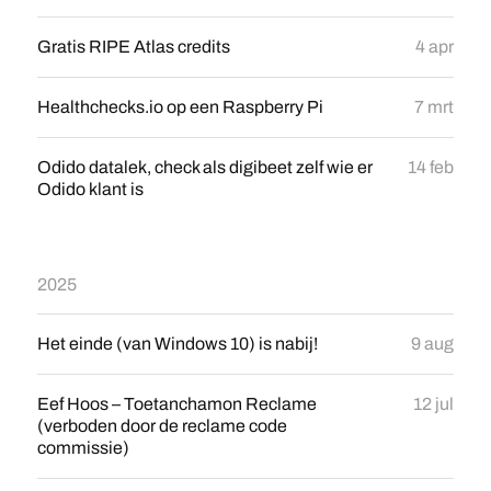
Gratis RIPE Atlas credits
4 apr
Healthchecks.io op een Raspberry Pi
7 mrt
Odido datalek, check als digibeet zelf wie er
14 feb
Odido klant is
2025
Het einde (van Windows 10) is nabij!
9 aug
Eef Hoos – Toetanchamon Reclame
12 jul
(verboden door de reclame code
commissie)