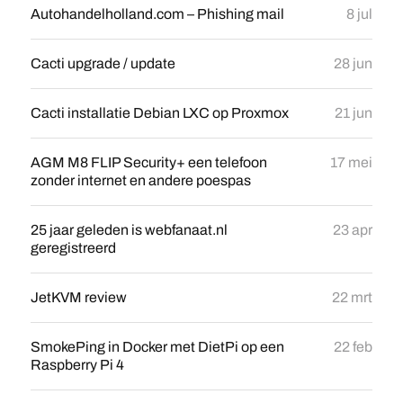
Autohandelholland.com – Phishing mail
8 jul
Cacti upgrade / update
28 jun
Cacti installatie Debian LXC op Proxmox
21 jun
AGM M8 FLIP Security+ een telefoon
17 mei
zonder internet en andere poespas
25 jaar geleden is webfanaat.nl
23 apr
geregistreerd
JetKVM review
22 mrt
SmokePing in Docker met DietPi op een
22 feb
Raspberry Pi 4