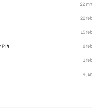
22 mrt
22 feb
15 feb
 Pi 4
8 feb
1 feb
4 jan