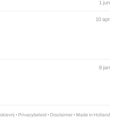
1 jun
10 apr
9 jan
kievrij
•
Privacybeleid
•
Disclaimer
• Made in Holland