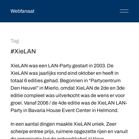
Webfanaat
Tag
#XieLAN
XieLAN was een LAN-Party gestart in 2003. De
XieLAN was jaarlijks rond eind oktober en heeft in
totaal 6 edities gehad. Begonnen in “Partycentrum
Den Heuvel” in Mierlo, omdat XieLAN de 2de en 3de
editie compleet was uitverkocht was de wens er voor
groei. Vanaf 2006 / de 4de editie was de XieLAN LAN-
Party in Bavaria House Event Center in Helmond.
In een aantal dingen maakte XieLAN uniek. Zeer
scherpe entree prijs, ruimere opgezette rijen en vanuit
de organisatie lag de netwerkkabel al klaar.