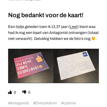
Nog bedankt voor de kaart!
Een tijdje geleden toen ik 13,37 jaar (
Leet
) klant was
had ik nog een kaart van Antagonist ontvangen (totaal
niet verwacht). Gelukkig hebben we de foto’s nog
.
0
0
#
Antagonist
#
DirectAdmin
#
Uptime